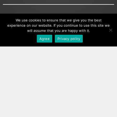
We use cookies to ensure that we give you the best
Εταιρεία
experience on our website. If you continue to use this site we
will assume that you are happy with it.
Viber
Όροι Χρήσης
Agree
Privacy policy
GTPR
Κοινωνικά Δίκτυα