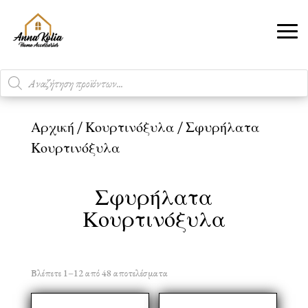
Products
search
Αρχική
/
Κουρτινόξυλα
/ Σφυρήλατα
Κουρτινόξυλα
Σφυρήλατα
Κουρτινόξυλα
Βλέπετε 1–12 από 48 αποτελέσματα