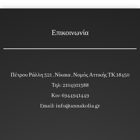
Επικοινωνία
Πέτρου Ράλλη 321 , Νίκαια , Νομός Αττικής ΤΚ.18450
Τηλ: 2104911388
Κιν: 6944941449
Email:
info@annakolia.gr