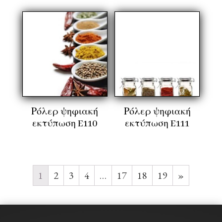
Ρόλερ ψηφιακή
Ρόλερ ψηφιακή
εκτύπωση E110
εκτύπωση E111
1
2
3
4
…
17
18
19
»