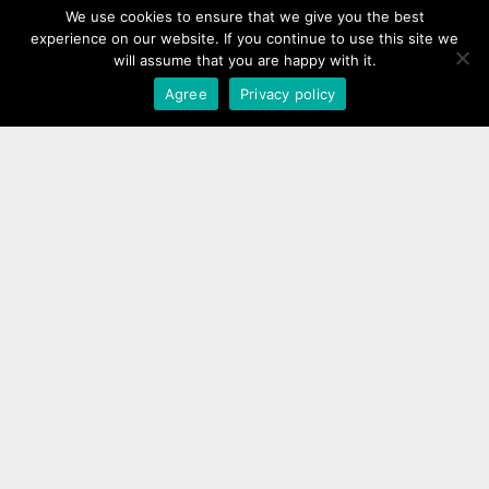
We use cookies to ensure that we give you the best
Εταιρεία
experience on our website. If you continue to use this site we
will assume that you are happy with it.
Όροι Χρήσης
Viber
Agree
Privacy policy
GTPR
Κοινωνικά Δίκτυα
Copyright ©2026. annakolia-home.gr
All rights reserved.