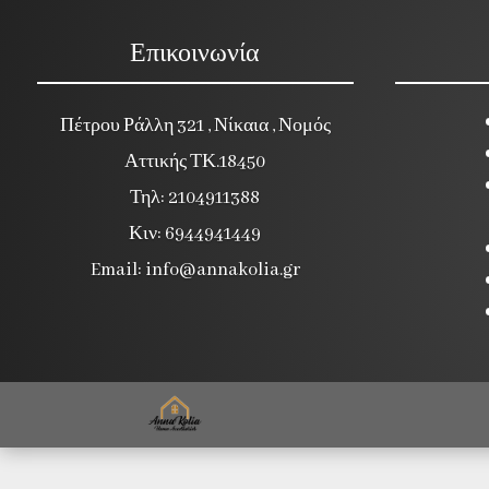
Επικοινωνία
Πέτρου Ράλλη 321 , Νίκαια , Νομός
Αττικής ΤΚ.18450
Τηλ: 2104911388
Κιν: 6944941449
Email:
info@annakolia.gr