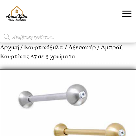
Products
search
Αρχική
/
Κουρτινόξυλα
/
Αξεσουάρ
/ Αμπράζ
Κουρτίνας A7 σε 3 χρώματα