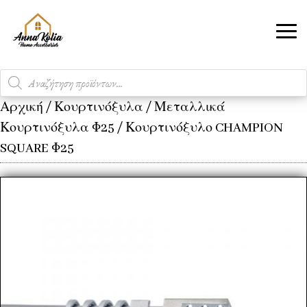
Products
search
Αρχική
/
Κουρτινόξυλα
/
Μεταλλικά
Κουρτινόξυλα Φ25
/ Κουρτινόξυλο CHAMPION
SQUARE Φ25