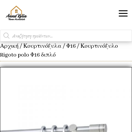
Products
search
Αρχική
/
Κουρτινόξυλα
/
Φ16
/ Κουρτινόξυλο
Rigoto polo Φ16 διπλό