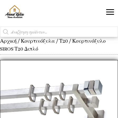
Products
search
Αρχική
/
Κουρτινόξυλα
/
Τ20
/ Κουρτινόξυλο
SIROS Τ20 Διπλό