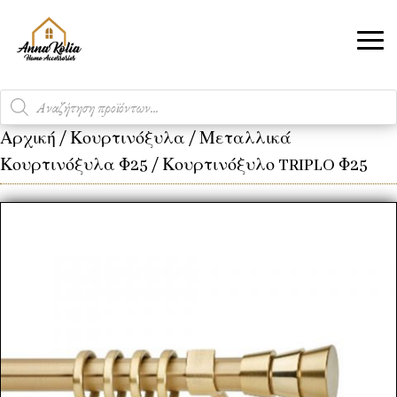
Products
search
Αρχική
/
Κουρτινόξυλα
/
Μεταλλικά
Κουρτινόξυλα Φ25
/ Κουρτινόξυλο TRIPLO Φ25