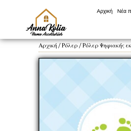
Αρχική
Νέα π
Αρχική
/
Ρόλερ
/
Ρόλερ Ψηφιακής ε