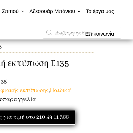
 Σπιτιού
Αξεσουάρ Μπάνιου
Τα έργα μας
Products
Επικοινωνία
search
5
ή εκτύπωση E135
135
ηφιακής εκτύπωσης
,
Παιδικά
ροπαραγγελία
για τιμή στο 210 49 11 388