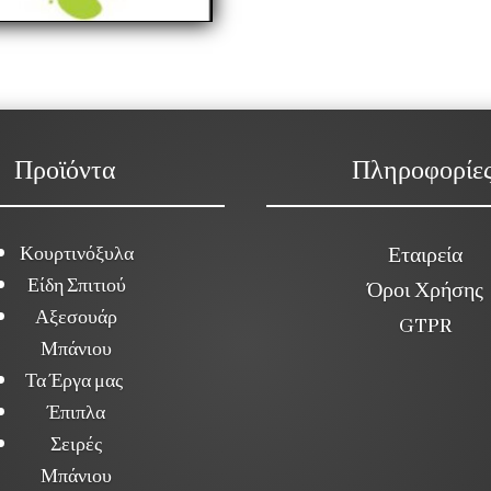
Προϊόντα
Πληροφορίε
Κουρτινόξυλα
Εταιρεία
Είδη Σπιτιού
Όροι Χρήσης
Αξεσουάρ
GTPR
Μπάνιου
Τα Έργα μας
Έπιπλα
Σειρές
Μπάνιου