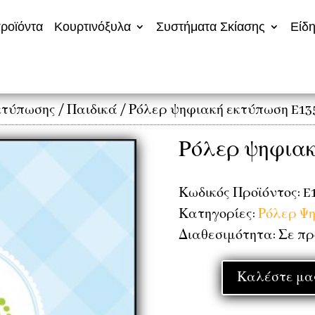
ροϊόντα
Κουρτινόξυλα
Συστήματα Σκίασης
Είδη
κτύπωσης
/
Παιδικά
/ Ρόλερ ψηφιακή εκτύπωση E13
Ρόλερ ψηφιακ
Κωδικός Προϊόντος: E
Κατηγορίες:
Ρόλερ Ψ
Διαθεσιμότητα: Σε π
Καλέστε μας 