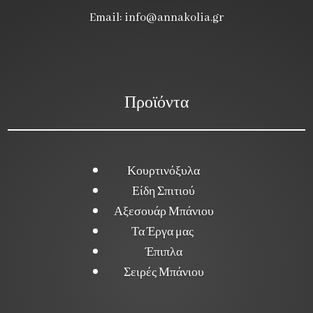
Email:
info@annakolia.gr
Προϊόντα
Κουρτινόξυλα
Είδη Σπιτιού
Αξεσουάρ Μπάνιου
Τα Έργα μας
Έπιπλα
Σειρές Μπάνιου