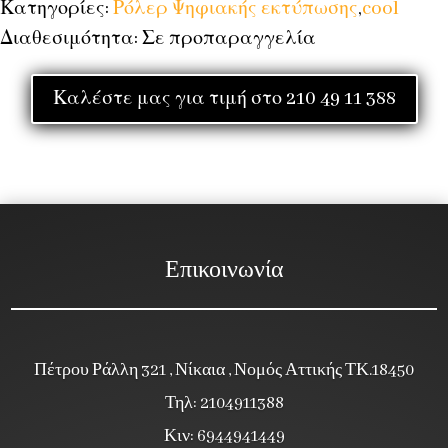
Κατηγορίες:
Ρόλερ Ψηφιακής εκτύπωσης
,
cool
Διαθεσιμότητα: Σε προπαραγγελία
Καλέστε μας για τιμή στο 210 49 11 388
Επικοινωνία
Πέτρου Ράλλη 321 , Νίκαια , Νομός Αττικής ΤΚ.18450
Τηλ: 2104911388
Κιν: 6944941449