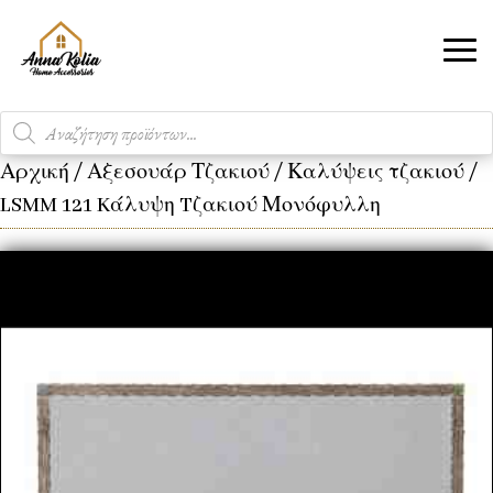
Products
search
Αρχική
/
Αξεσουάρ Τζακιού
/
Καλύψεις τζακιού
/
LSMM 121 Kάλυψη Tζακιού Μονόφυλλη