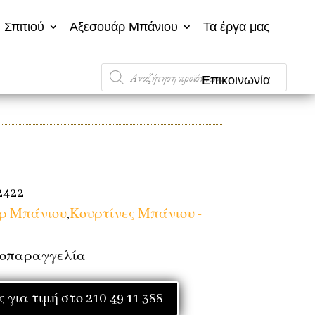
 Σπιτιού
Αξεσουάρ Μπάνιου
Τα έργα μας
Products
Επικοινωνία
search
2422
ρ Μπάνιου
,
Κουρτίνες Μπάνιου -
ροπαραγγελία
για τιμή στο 210 49 11 388