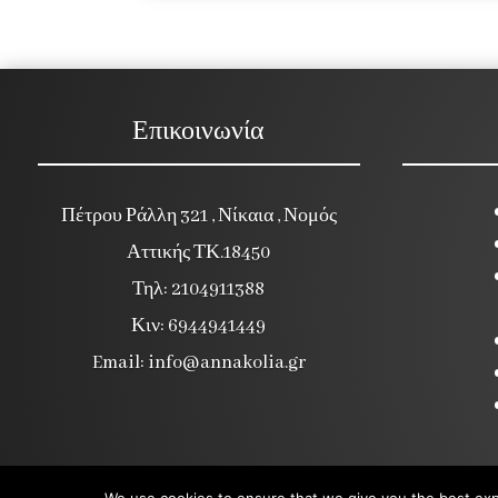
Επικοινωνία
Πέτρου Ράλλη 321 , Νίκαια , Νομός
Αττικής ΤΚ.18450
Τηλ: 2104911388
Κιν: 6944941449
Email:
info@annakolia.gr