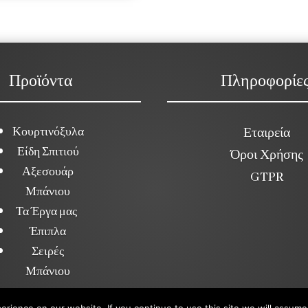
Προϊόντα
Πληροφορίε
Κουρτινόξυλα
Εταιρεία
Είδη Σπιτιού
Όροι Χρήσης
Αξεσουάρ
GTPR
Μπάνιου
Τα Έργα μας
Έπιπλα
Σειρές
Μπάνιου
Copyright ©2026. annakolia-home.gr