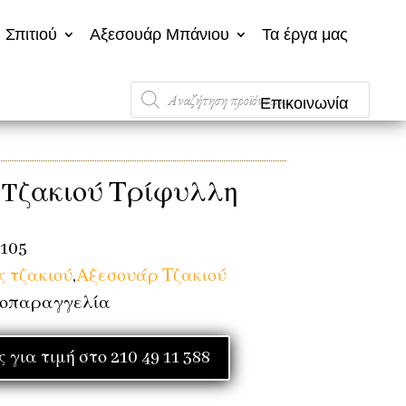
 Σπιτιού
Αξεσουάρ Μπάνιου
Τα έργα μας
Products
Επικοινωνία
search
 Tζακιού Τρίφυλλη
 105
 τζακιού
,
Αξεσουάρ Τζακιού
ροπαραγγελία
για τιμή στο 210 49 11 388