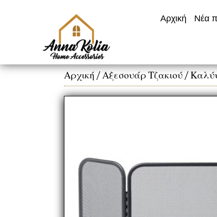
Αρχική
Νέα π
Αρχική
/
Αξεσουάρ Τζακιού
/
Καλύψ